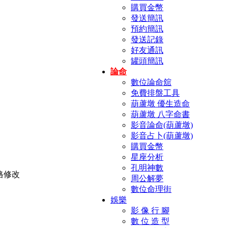
購買金幣
發送簡訊
預約簡訊
發送記錄
好友通訊
罐頭簡訊
論命
數位論命舘
免費排盤工具
葫蘆墩 優生造命
葫蘆墩 八字命書
影音論命(葫蘆墩)
影音占卜(葫蘆墩)
購買金幣
星座分析
孔明神數
周公解夢
數位命理街
娛樂
影 像 行 腳
數 位 造 型