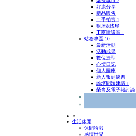
虛擬城市
7
好康分享
新品販售
二手拍賣
1
租屋&找屋
工商建議區
1
站務專區
10
最新活動
活動成果
數位造型
心情日記
個人圖庫
新人報到練習
論壇問題建議
1
榮會及電子報討論
»
生活休閒
休閒哈啦
感情世界