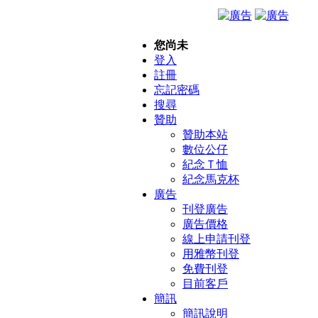
您尚未
登入
註冊
忘記密碼
搜尋
贊助
贊助本站
數位公仔
紀念Ｔ恤
紀念馬克杯
廣告
刊登廣告
廣告價格
線上申請刊登
用雅幣刊登
免費刊登
目前客戶
簡訊
簡訊說明