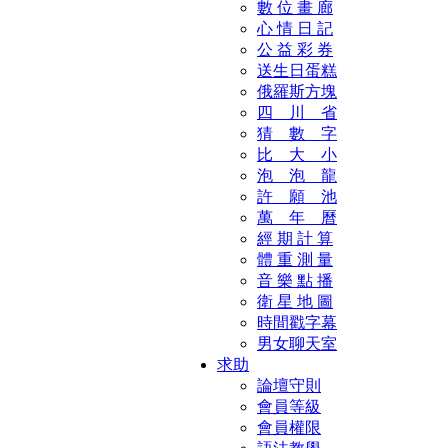
數 位 畫 廊
心 情 日 記
公 益 彩 券
送生日蛋糕
俄羅斯方塊
四 川 省
猜 數 字
比 大 小
泡 泡 龍
許 願 池
萬 年 曆
經 期 計 算
體 重 測 量
音 樂 點 播
衛 星 地 圖
時間戳字幕
男女聊天室
求助
論壇守則
會員等級
會員權限