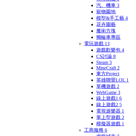
汽、機車
3
寵物園地
模型&手工藝
4
花卉園藝
魔術方塊
獨輪車專區
電玩遊戲
13
遊戲歡樂包
4
CS討論
8
Steam
3
MineCraft
2
東方Project
英雄聯盟LOL
1
單機遊戲
2
WebGame
3
線上遊戲1
6
線上遊戲2
5
電視遊樂器
1
掌上型遊戲
2
模擬器遊戲
1
工商服務
6