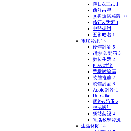
擇日&三式
1
西洋占星
無視論塔羅牌
10
修行&武術
1
中醫研討
五術哈啦
1
電腦資訊
13
硬體討論
5
超頻 & 開箱
3
數位生活
2
PDA 討論
手機討論區
軟體推薦
2
軟體討論
6
Apple 討論
1
Unix-like
網路&防毒
2
程式設計
網站架設
4
電腦教學資源
生活休閒
14