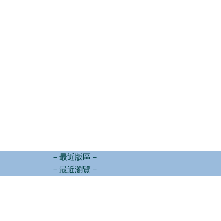
－最近版區－
－最近瀏覽－