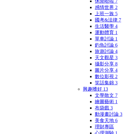
休閒哈啦
7
感情世界
2
上班一族
5
國考&法律
7
生活醫學
4
運動體育
1
單車討論
1
釣魚討論
6
旅遊討論
4
天文觀星
3
攝影分享
8
圖片分享
4
數位影視
2
笑話集錦
3
興趣嗜好
13
文學散文
7
繪圖藝術
1
布袋戲
3
動漫畫討論
3
美食天地
6
理財專區
心理測驗
1