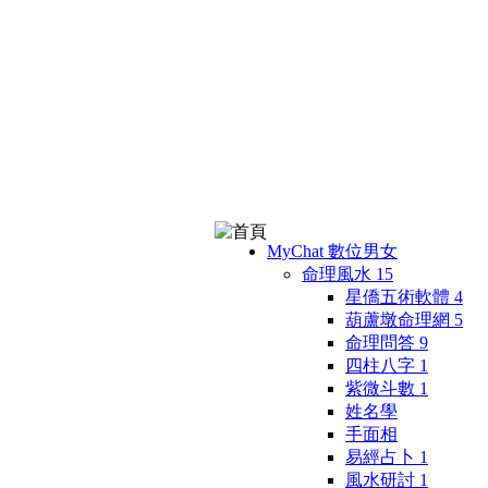
MyChat 數位男女
命理風水
15
星僑五術軟體
4
葫蘆墩命理網
5
命理問答
9
四柱八字
1
紫微斗數
1
姓名學
手面相
易經占卜
1
風水研討
1