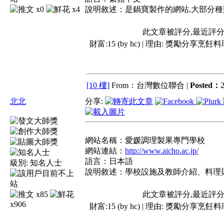
x0
x4
說明敘述：是鍋寶製作的網站,大部分種
此文章被評分,最近評
財富:15 (by hc) | 理由:
獎勵分享烹飪料
[10 樓]
From：台灣數位聯合 |
Posted：
2
北北
分享:
網站名稱：愛媛調理製果專門學校
網站連結：
http://www.aicho.ac.jp/
語言：日本語
級別:
知名人士
說明敘述：學校設施及教師介紹、料理
x85
此文章被評分,最近評
x906
財富:15 (by hc) | 理由:
獎勵分享烹飪料