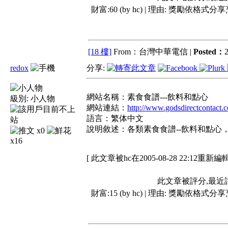
財富:60 (by hc) | 理由:
獎勵依格式分享
[18 樓]
From：台灣中華電信 |
Posted：
2
redox
分享:
網站名稱：素食食譜---飲料和點心
級別:
小人物
網站連結：
http://www.godsdirectcontact.
語言：繁体中文
說明敘述：各類素食食譜--飲料和點心，
x0
x16
[ 此文章被hc在2005-08-28 22:12重新編輯
此文章被評分,最近
財富:15 (by hc) | 理由:
獎勵依格式分享