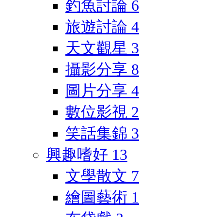
釣魚討論
6
旅遊討論
4
天文觀星
3
攝影分享
8
圖片分享
4
數位影視
2
笑話集錦
3
興趣嗜好
13
文學散文
7
繪圖藝術
1