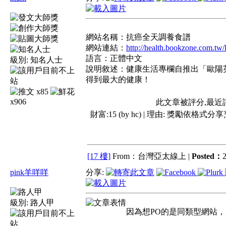
網站名稱：抗癌全天調養食譜
網站連結：
http://health.bookzone.com.tw/
語言：正體中文
級別:
知名人士
說明敘述：健康生活專欄自推出「歐陽
得到最大的健康！
x85
x906
此文章被評分,最近
財富:15 (by hc) | 理由:
獎勵依格式分享
[17 樓]
From：台灣亞太線上 |
Posted：
2
pink羊咩咩
分享:
級別:
路人甲
因為想PO的是同類型網站，