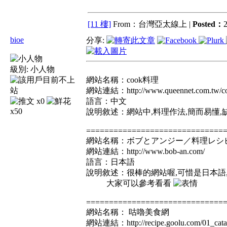
[11 樓]
From：台灣亞太線上 |
Posted：
2
bioe
分享:
級別:
小人物
網站名稱：cook料理
網站連結：http://www.queennet.com.tw/co
x0
語言：中文
x50
說明敘述：網站中,料理作法,簡而易懂
==============================
網站名稱：ボブとアンジー／料理レシ
網站連結：http://www.bob-an.com/
語言：日本語
說明敘述：很棒的網站喔,可惜是日本語,
大家可以參考看看
==============================
網站名稱： 咕嚕美食網
網站連結：http://recipe.goolu.com/01_cata