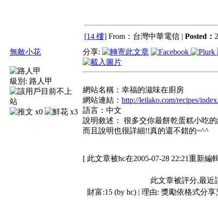
[14 樓]
From：台灣中華電信 |
Posted：
2
無敵小花
分享:
級別:
路人甲
網站名稱：幸福的滋味在廚房
網站連結：
http://leilako.com/recipes/index
語言：中文
x0
x3
說明敘述： 很多交你最餅乾蛋糕小吃的網
而且說明也很詳細!!真的還不錯的~^^
[ 此文章被hc在2005-07-28 22:21重新編輯
此文章被評分,最近
財富:15 (by hc) | 理由:
獎勵依格式分享