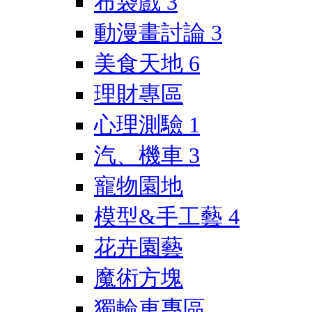
布袋戲
3
動漫畫討論
3
美食天地
6
理財專區
心理測驗
1
汽、機車
3
寵物園地
模型&手工藝
4
花卉園藝
魔術方塊
獨輪車專區