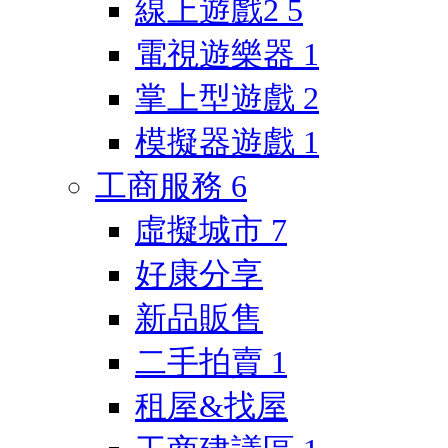
線上遊戲2
5
電視遊樂器
1
掌上型遊戲
2
模擬器遊戲
1
工商服務
6
虛擬城市
7
好康分享
新品販售
二手拍賣
1
租屋&找屋