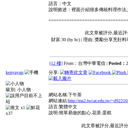
語言：中文
說明敘述：裡面介紹很多傳統料理作法,
==============================
此文章被評分,最近評
財富:30 (by hc) | 理由:
獎勵分享烹飪料
[12 樓]
From：台灣中華電信 |
Posted：
2
kenyayun
分享:
級別:
小人物
網站名稱:下午茶
網站連結:
http://ms2.twcat.edu.tw/~d9221
語言:繁體中文
x1
說明:簡單易做的點心.花茶.蛋糕
x37
此文章被評分,最近評