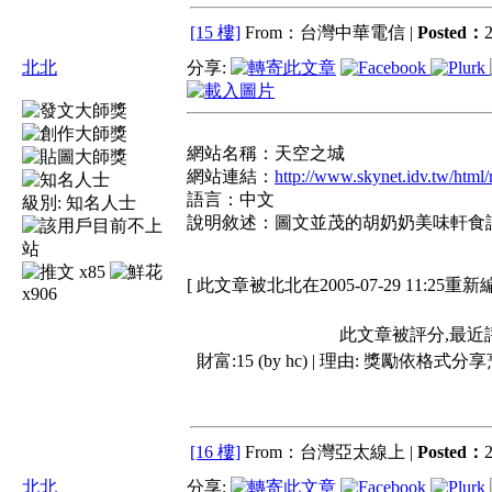
[15 樓]
From：台灣中華電信 |
Posted：
2
北北
分享:
網站名稱：天空之城
網站連結：
http://www.skynet.idv.tw/htm
語言：中文
級別:
知名人士
說明敘述：圖文並茂的胡奶奶美味軒食
x85
[ 此文章被北北在2005-07-29 11:25重新
x906
此文章被評分,最近
財富:15 (by hc) | 理由:
獎勵依格式分享
[16 樓]
From：台灣亞太線上 |
Posted：
2
北北
分享: