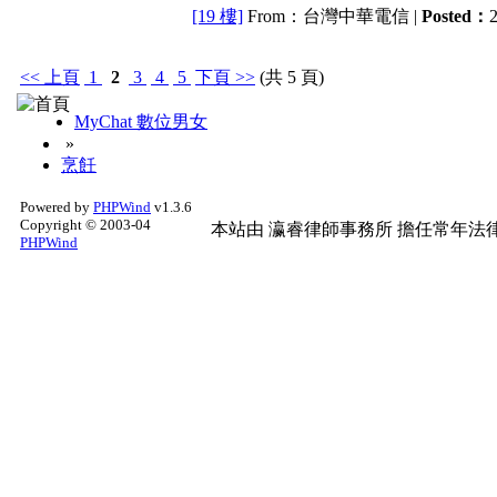
[19 樓]
From：台灣中華電信 |
Posted：
2
<<
上頁
1
2
3
4
5
下頁
>>
(共 5 頁)
MyChat 數位男女
»
烹飪
Powered by
PHPWind
v1.3.6
Copyright © 2003-04
本站由
瀛睿律師事務所
擔任常年法律
PHPWind