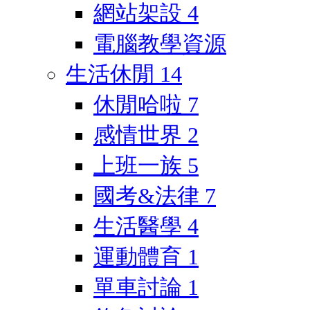
網站架設
4
電腦教學資源
生活休閒
14
休閒哈啦
7
感情世界
2
上班一族
5
國考&法律
7
生活醫學
4
運動體育
1
單車討論
1