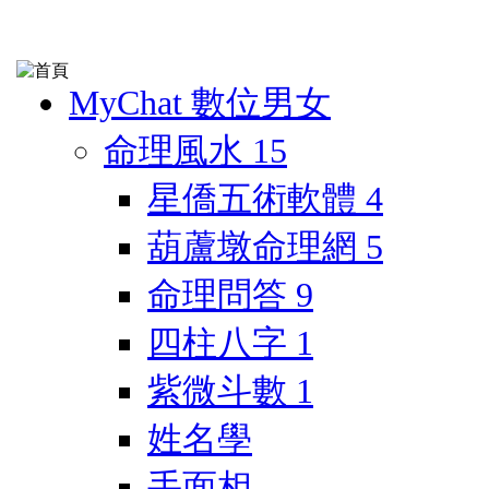
MyChat 數位男女
命理風水
15
星僑五術軟體
4
葫蘆墩命理網
5
命理問答
9
四柱八字
1
紫微斗數
1
姓名學
手面相