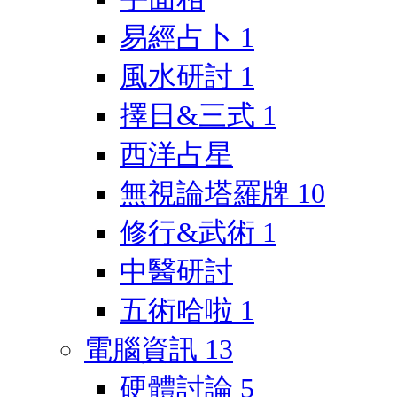
易經占卜
1
風水研討
1
擇日&三式
1
西洋占星
無視論塔羅牌
10
修行&武術
1
中醫研討
五術哈啦
1
電腦資訊
13
硬體討論
5