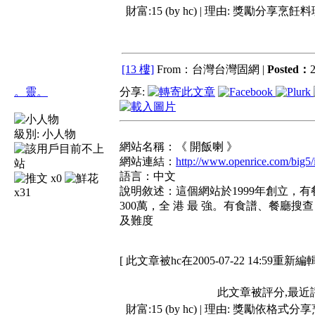
財富:15 (by hc) | 理由:
獎勵分享烹飪料
[13 樓]
From：台灣台灣固網 |
Posted：
2
。靈。
分享:
級別:
小人物
網站名稱：《 開飯喇 》
網站連結：
http://www.openrice.com/big5/
語言：中文
x0
說明敘述：這個網站於1999年創立，有餐
x31
300萬，全 港 最 強。有食譜、餐廳
及難度
[ 此文章被hc在2005-07-22 14:59重新編輯
此文章被評分,最近
財富:15 (by hc) | 理由:
獎勵依格式分享