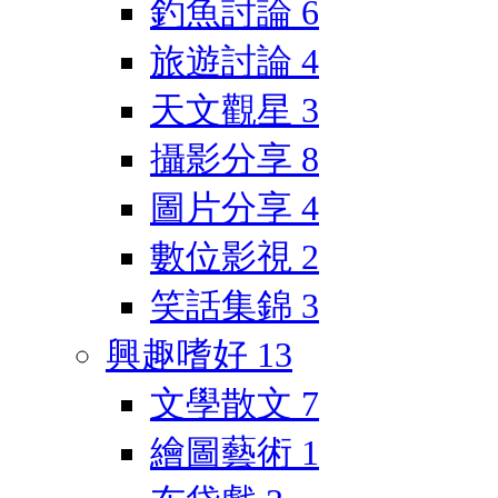
釣魚討論
6
旅遊討論
4
天文觀星
3
攝影分享
8
圖片分享
4
數位影視
2
笑話集錦
3
興趣嗜好
13
文學散文
7
繪圖藝術
1