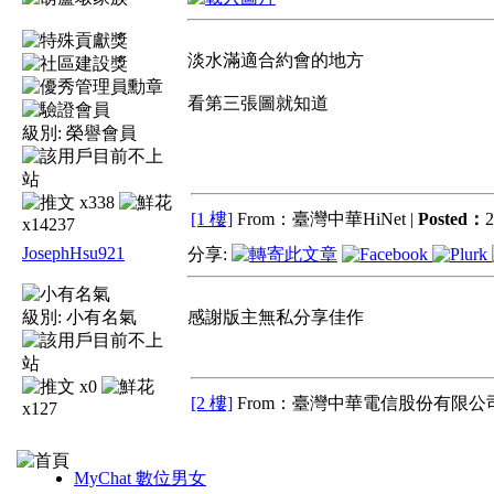
淡水滿適合約會的地方
看第三張圖就知道
級別:
榮譽會員
x338
[1 樓]
From：臺灣中華HiNet |
Posted：
2
x14237
JosephHsu921
分享:
級別:
小有名氣
感謝版主無私分享佳作
x0
[2 樓]
From：臺灣中華電信股份有限公司
x127
MyChat 數位男女