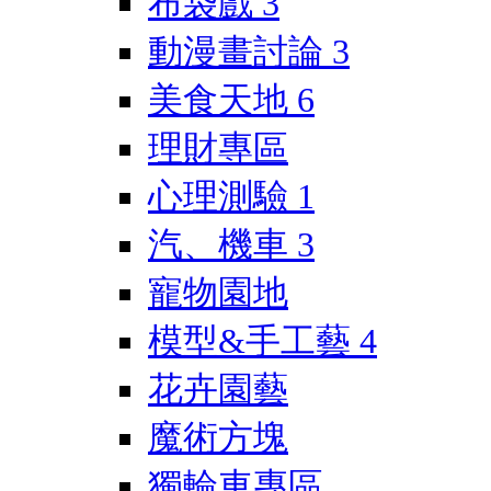
布袋戲
3
動漫畫討論
3
美食天地
6
理財專區
心理測驗
1
汽、機車
3
寵物園地
模型&手工藝
4
花卉園藝
魔術方塊
獨輪車專區