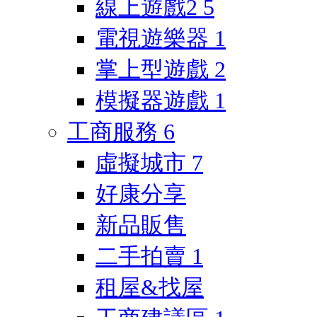
線上遊戲2
5
電視遊樂器
1
掌上型遊戲
2
模擬器遊戲
1
工商服務
6
虛擬城市
7
好康分享
新品販售
二手拍賣
1
租屋&找屋