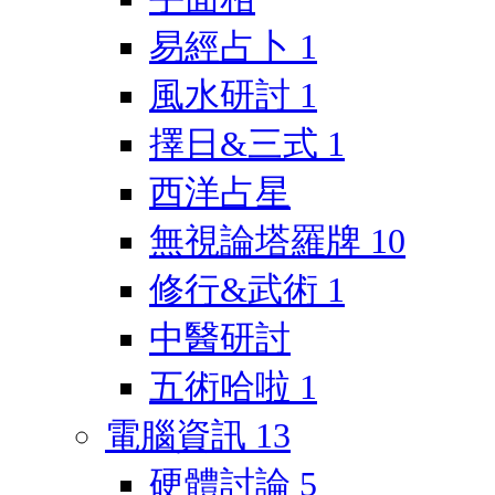
易經占卜
1
風水研討
1
擇日&三式
1
西洋占星
無視論塔羅牌
10
修行&武術
1
中醫研討
五術哈啦
1
電腦資訊
13
硬體討論
5