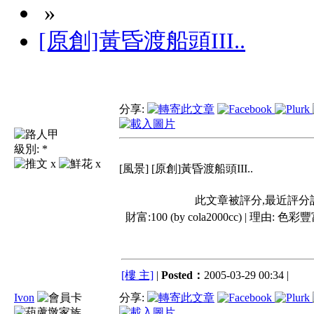
»
[原創]黃昏渡船頭III..
分享:
級別:
*
x
x
[風景] [原創]黃昏渡船頭III..
此文章被評分,最近評分
財富:100 (by cola2000cc) | 理由:
色彩豐
[樓 主]
|
Posted：
2005-03-29 00:34 |
Ivon
分享: