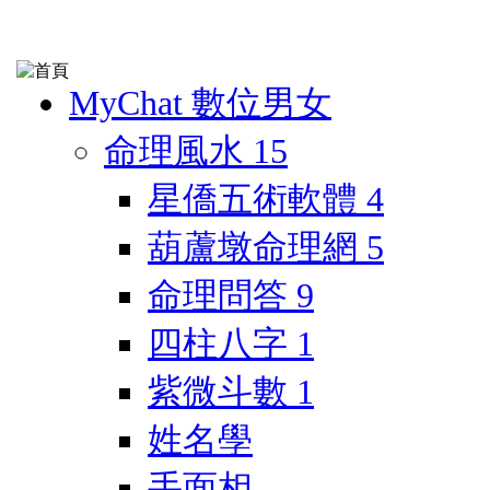
MyChat 數位男女
命理風水
15
星僑五術軟體
4
葫蘆墩命理網
5
命理問答
9
四柱八字
1
紫微斗數
1
姓名學
手面相