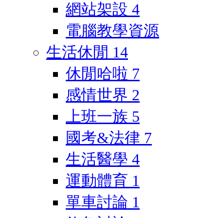
網站架設
4
電腦教學資源
生活休閒
14
休閒哈啦
7
感情世界
2
上班一族
5
國考&法律
7
生活醫學
4
運動體育
1
單車討論
1