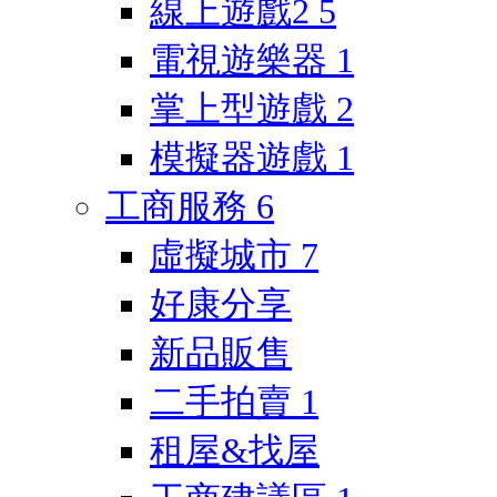
線上遊戲2
5
電視遊樂器
1
掌上型遊戲
2
模擬器遊戲
1
工商服務
6
虛擬城市
7
好康分享
新品販售
二手拍賣
1
租屋&找屋