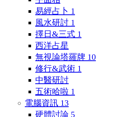
易經占卜
1
風水研討
1
擇日&三式
1
西洋占星
無視論塔羅牌
10
修行&武術
1
中醫研討
五術哈啦
1
電腦資訊
13
硬體討論
5