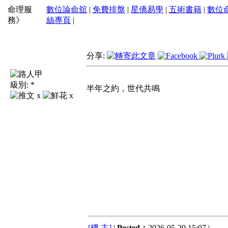
命理服
數位論命舘
|
免費排盤
|
星僑易學
|
五術書籍
|
數位
務》
絲專頁
|
分享:
級別:
*
半年之約，世代共鳴
x
x
[樓 主]
|
Posted：
2026-05-29 15:07 |