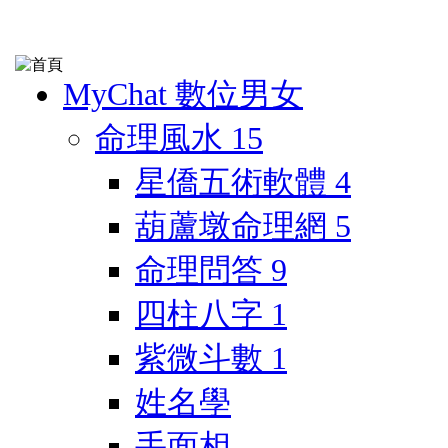
MyChat 數位男女
命理風水
15
星僑五術軟體
4
葫蘆墩命理網
5
命理問答
9
四柱八字
1
紫微斗數
1
姓名學
手面相