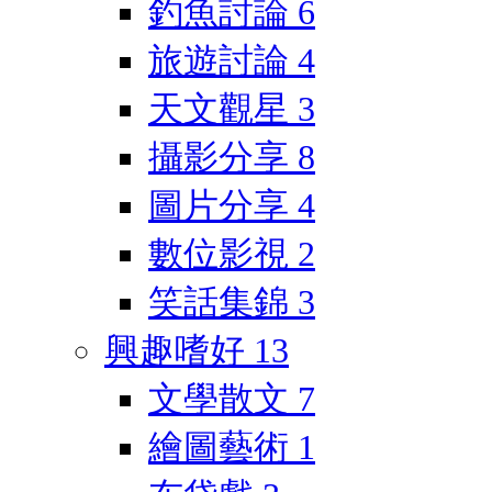
釣魚討論
6
旅遊討論
4
天文觀星
3
攝影分享
8
圖片分享
4
數位影視
2
笑話集錦
3
興趣嗜好
13
文學散文
7
繪圖藝術
1