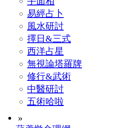
手面相
易經占卜
風水研討
擇日&三式
西洋占星
無視論塔羅牌
修行&武術
中醫研討
五術哈啦
»