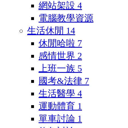
網站架設
4
電腦教學資源
生活休閒
14
休閒哈啦
7
感情世界
2
上班一族
5
國考&法律
7
生活醫學
4
運動體育
1
單車討論
1