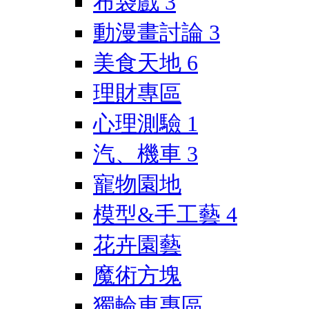
布袋戲
3
動漫畫討論
3
美食天地
6
理財專區
心理測驗
1
汽、機車
3
寵物園地
模型&手工藝
4
花卉園藝
魔術方塊
獨輪車專區