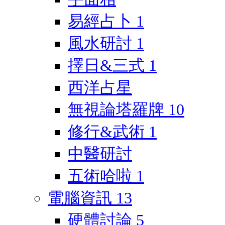
易經占卜
1
風水研討
1
擇日&三式
1
西洋占星
無視論塔羅牌
10
修行&武術
1
中醫研討
五術哈啦
1
電腦資訊
13
硬體討論
5