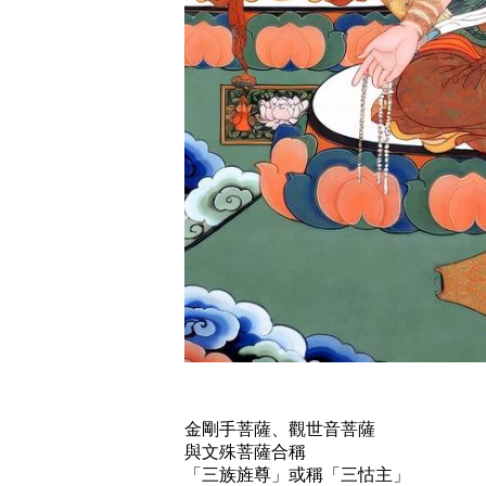
金剛手菩薩、觀世音菩薩
與文殊菩薩合稱
「三族旌尊」或稱「三怙主」