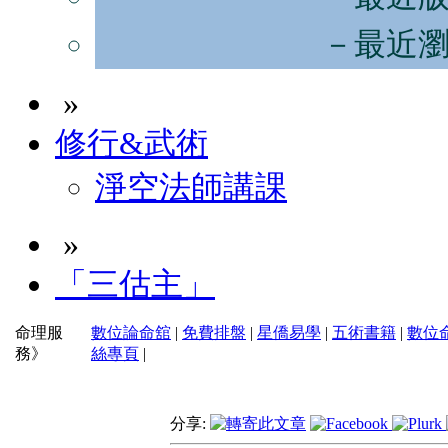
－最近
»
修行&武術
淨空法師講課
»
「三估主」
命理服
數位論命舘
|
免費排盤
|
星僑易學
|
五術書籍
|
數位
務》
絲專頁
|
分享: