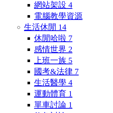
網站架設
4
電腦教學資源
生活休閒
14
休閒哈啦
7
感情世界
2
上班一族
5
國考&法律
7
生活醫學
4
運動體育
1
單車討論
1