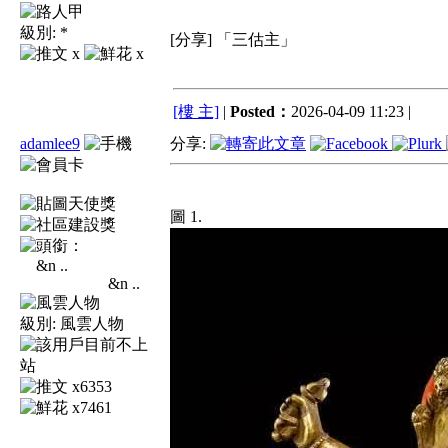
級別:
*
[分享] 「三估主」
x
x
[樓 主]
|
Posted：
2026-04-09 11:23 |
adamlee9
分享:
圖 1.
&n ..
級別:
風雲人物
x6353
x7461