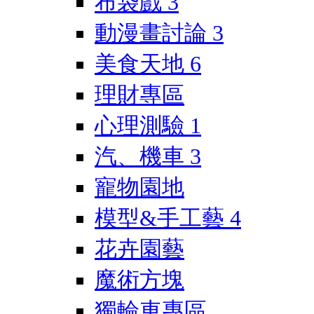
布袋戲
3
動漫畫討論
3
美食天地
6
理財專區
心理測驗
1
汽、機車
3
寵物園地
模型&手工藝
4
花卉園藝
魔術方塊
獨輪車專區