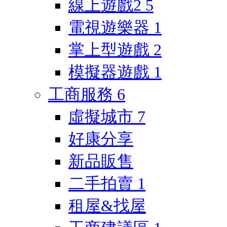
線上遊戲2
5
電視遊樂器
1
掌上型遊戲
2
模擬器遊戲
1
工商服務
6
虛擬城市
7
好康分享
新品販售
二手拍賣
1
租屋&找屋