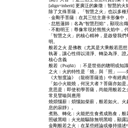
[align=inherit]
更廣泛的象徵：智慧的火
除了文殊菩薩，「智慧之火」也以多種
· 金剛手菩薩：在其三怙主唐卡形像
· 忿怒蓮師：名為“智慧烈焰”，顯現
· 不動明王：尊像常現於熊熊火焰中
「智慧之火」的核心精神，是啟發我們
明。
般若之火 是佛教（尤其是大乘般若思
執著，讓心性得以清淨、轉染為淨、證
核心含義
般若（Prajñā）：不是世俗的聰明
之火：火的特性是「燒」與「照」——
《大智度論》（龍樹菩薩造）中有經典
「如小火能燒，何況大者？菩薩亦如是
意思是：即使初學菩薩，尚能用般若之
常見譬喻與應用
燒煩惱薪：煩惱如柴薪，般若如火。火
息的寂靜）。
煮熟、轉化：火能把生食煮成熟食，般
照破黑暗：火光能驅除無明黑暗，顯露
金剛般若之火：在某些經論或修持描述