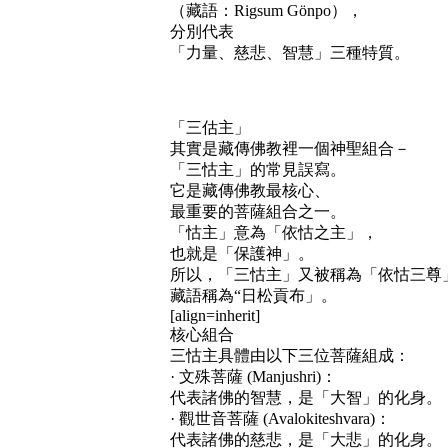
（藏語：Rigsum Gönpo），
分別代表
「力量、慈悲、智慧」三種特質。
「三估主」
其實是藏傳佛教裡一個神聖組合－
「三怙主」的常見誤寫。
它是藏傳佛教最核心、
最重要的菩薩組合之一。
「怙主」意為「依怙之主」，
也就是「保護神」。
所以，「三怙主」又被稱為「依怙三尊
藏語稱為“日松貢布」。
[align=inherit]
核心組合
三怙主具體由以下三位菩薩組成：
· 文殊菩薩 (Manjushri)：
代表諸佛的智慧，是「大智」的化身。
· 觀世音菩薩 (Avalokiteshvara)：
代表諸佛的慈悲，是「大悲」的化身。