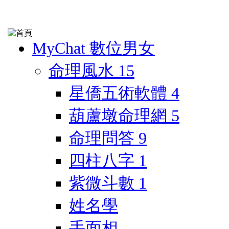
MyChat 數位男女
命理風水
15
星僑五術軟體
4
葫蘆墩命理網
5
命理問答
9
四柱八字
1
紫微斗數
1
姓名學
手面相