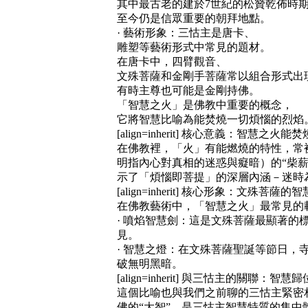
其中最古老的建於7世紀的松贊乾佈時
至今仍是信眾重要的朝拜地點。
· 藝術形象：三怙主是唐卡、
雕塑等藝術形式中常見的題材。
在唐卡中，四臂觀音、
文殊菩薩和金剛手菩薩常以組合形式出
有時主尊也可能是金剛持佛。
「智慧之火」是佛教中重要的概念，
它將智慧比喻為能焚燒一切煩惱的烈焰
[align=inherit]
核心意義：智慧之火能焚
在佛教裡，「火」有能燃燒的特性，常
明指內心對真相的迷惑與癡暗）的“柴薪
示了「煩惱即菩提」的深層內涵－迷時
[align=inherit]
核心形象：文殊菩薩的智
在佛教藝術中，「智慧之火」最常見的
· 噴焰智慧劍：這是文殊菩薩最顯著的
見。
· 智慧之燈：在文殊菩薩聖誕等節日
破無明黑暗。
[align=inherit]
與三怙主的關聯：智慧歸
這個比喻也與我們之前聊的三怙主緊密相
佛的“大智”，是三怙主智慧特質的集中