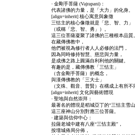
· 金剛手菩薩 (Vajrapani)：
代表諸佛的力量，是「大力」的化身。
[align=inherit]
核心寓意與象徵
三怙主的核心像徵就是「悲、智、力」
（或稱「悲、智、勇」）。
這三位菩薩凝聚了諸佛的三種根本品質
在藏傳佛教中，
他們被視為修行者人人必修的法門，
因為同時修持智慧、慈悲與力量，
是成佛之路上圓滿自利利他的關鍵。
有趣的是，藏傳佛教「三怙主」
（含金剛手菩薩）的概念，
與漢傳佛教的「三大士」
（文殊、觀音、普賢）在構成上有所不
[align=inherit]
文化與藝術體現
· 聖地與自然崇拜：
最著名的體現是稻城亞丁的“三怙主雪山
這三座神山分別對應三位菩薩。
· 建築與信仰中心：
拉薩老城中建有八座“三怙主殿”，
按壇城佈局分佈，