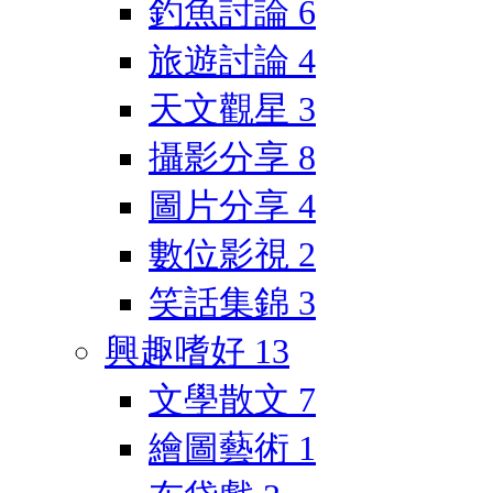
釣魚討論
6
旅遊討論
4
天文觀星
3
攝影分享
8
圖片分享
4
數位影視
2
笑話集錦
3
興趣嗜好
13
文學散文
7
繪圖藝術
1