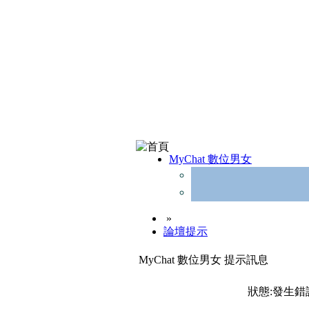
MyChat 數位男女
»
論壇提示
MyChat 數位男女 提示訊息
狀態:發生錯誤