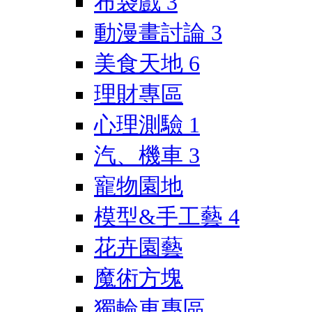
布袋戲
3
動漫畫討論
3
美食天地
6
理財專區
心理測驗
1
汽、機車
3
寵物園地
模型&手工藝
4
花卉園藝
魔術方塊
獨輪車專區