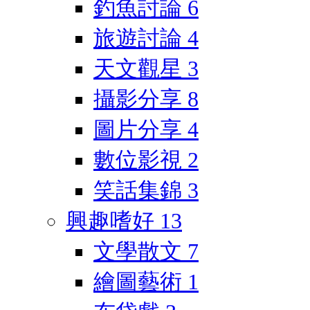
釣魚討論
6
旅遊討論
4
天文觀星
3
攝影分享
8
圖片分享
4
數位影視
2
笑話集錦
3
興趣嗜好
13
文學散文
7
繪圖藝術
1