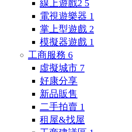
線上遊戲2
5
電視遊樂器
1
掌上型遊戲
2
模擬器遊戲
1
工商服務
6
虛擬城市
7
好康分享
新品販售
二手拍賣
1
租屋&找屋