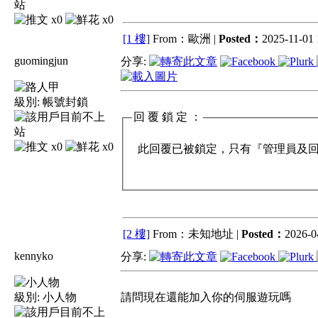
x0
x0
[1 樓]
From：歐洲 |
Posted：
2025-11-01 
guomingjun
分享:
級別:
帳號封鎖
回 覆 鎖 定 ：
x0
x0
此回覆已被鎖定，只有『管理員及回覆
[2 樓]
From：未知地址 |
Posted：
2026-0
kennyko
分享:
級別:
小人物
請問現在還能加入你的伺服遊玩嗎