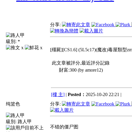
分享:
級別:
*
x
x
[殭屍][CS1.6] (5L5c17)(魔改)毒屋類型zm地
此文章被評分,最近評分記錄
財富:300 (by amore12)
[樓 主]
|
Posted：
2025-10-20 22:21 |
纯篮色
分享:
級別:
路人甲
不错的僵尸图