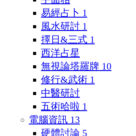
易經占卜
1
風水研討
1
擇日&三式
1
西洋占星
無視論塔羅牌
10
修行&武術
1
中醫研討
五術哈啦
1
電腦資訊
13
硬體討論
5