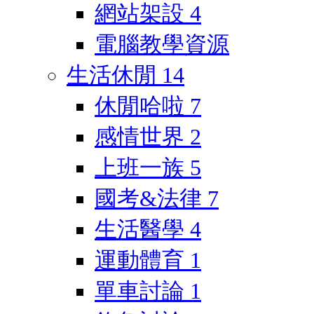
網站架設
4
電腦教學資源
生活休閒
14
休閒哈啦
7
感情世界
2
上班一族
5
國考&法律
7
生活醫學
4
運動體育
1
單車討論
1