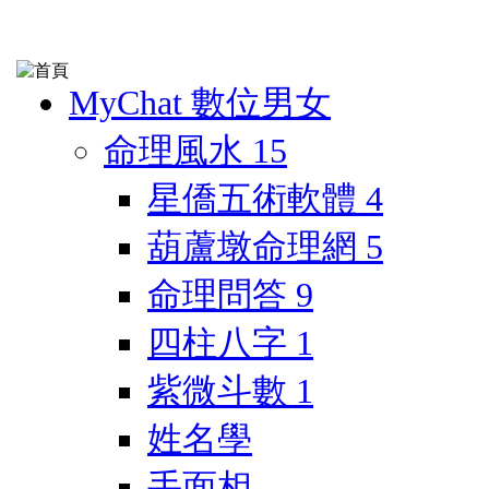
MyChat 數位男女
命理風水
15
星僑五術軟體
4
葫蘆墩命理網
5
命理問答
9
四柱八字
1
紫微斗數
1
姓名學
手面相