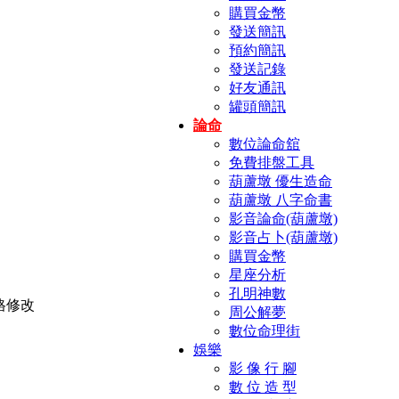
購買金幣
發送簡訊
預約簡訊
發送記錄
好友通訊
罐頭簡訊
論命
數位論命舘
免費排盤工具
葫蘆墩 優生造命
葫蘆墩 八字命書
影音論命(葫蘆墩)
影音占卜(葫蘆墩)
購買金幣
星座分析
孔明神數
周公解夢
數位命理街
娛樂
影 像 行 腳
數 位 造 型