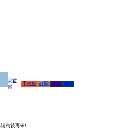
手機版
訂閱
地圖
簡體
 ,請稍後再來!