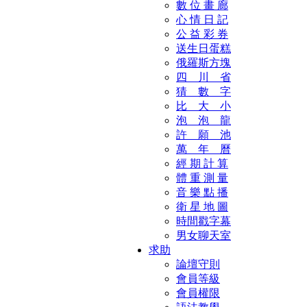
數 位 畫 廊
心 情 日 記
公 益 彩 券
送生日蛋糕
俄羅斯方塊
四 川 省
猜 數 字
比 大 小
泡 泡 龍
許 願 池
萬 年 曆
經 期 計 算
體 重 測 量
音 樂 點 播
衛 星 地 圖
時間戳字幕
男女聊天室
求助
論壇守則
會員等級
會員權限