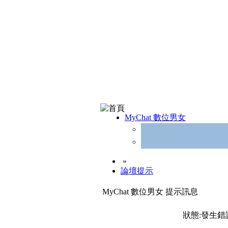
MyChat 數位男女
»
論壇提示
MyChat 數位男女 提示訊息
狀態:發生錯誤