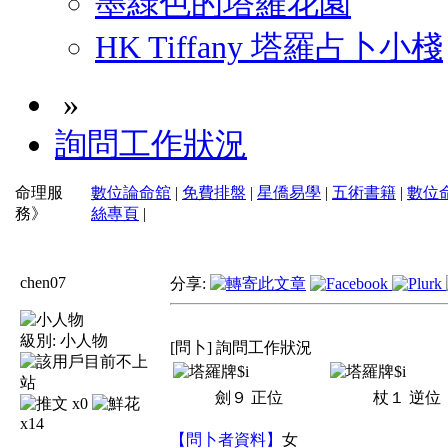
墨綠色的塔羅花園
HK Tiffany 塔羅占卜小棧
»
詢問工作狀況
命理服
數位論命舘
|
免費排盤
|
星僑易學
|
五術書籍
|
數位
務》
絲專頁
|
chen07
分享:
級別:
小人物
[問卜] 詢問工作狀況
劍９
正位
杖１
逆位
x0
x14
【問卜者資料】
女