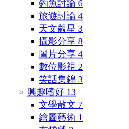
釣魚討論
6
旅遊討論
4
天文觀星
3
攝影分享
8
圖片分享
4
數位影視
2
笑話集錦
3
興趣嗜好
13
文學散文
7
繪圖藝術
1