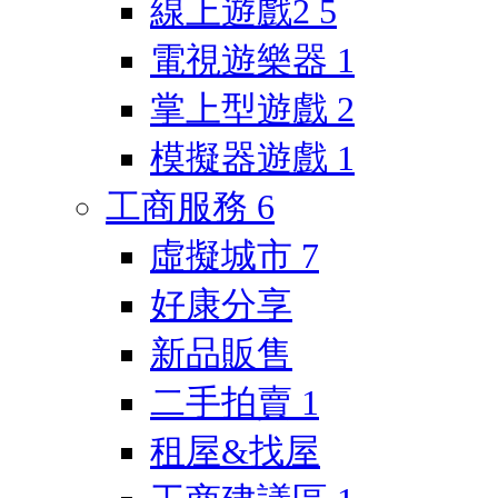
線上遊戲2
5
電視遊樂器
1
掌上型遊戲
2
模擬器遊戲
1
工商服務
6
虛擬城市
7
好康分享
新品販售
二手拍賣
1
租屋&找屋