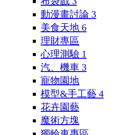
布袋戲
3
動漫畫討論
3
美食天地
6
理財專區
心理測驗
1
汽、機車
3
寵物園地
模型&手工藝
4
花卉園藝
魔術方塊
獨輪車專區