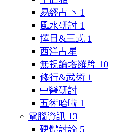
易經占卜
1
風水研討
1
擇日&三式
1
西洋占星
無視論塔羅牌
10
修行&武術
1
中醫研討
五術哈啦
1
電腦資訊
13
硬體討論
5