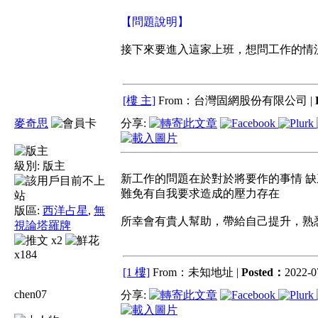
【問題說明】
接下來要進入這家上班，想問工作的情
[樓 主]
From：台灣固網股份有限公司 |
麥奇思
分享:
級別:
版主
新工作的問題在於對於將要作的事情 
難免有自我要求造成的壓力存在
版區:
西洋占星
,
無
所幸會有貴人幫助，帶給自己提升，熟
視論塔羅牌
x2
x184
[1 樓]
From：未知地址 |
Posted：
2022-0
chen07
分享: