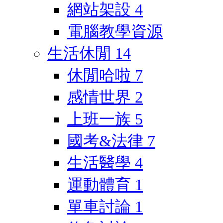
網站架設
4
電腦教學資源
生活休閒
14
休閒哈啦
7
感情世界
2
上班一族
5
國考&法律
7
生活醫學
4
運動體育
1
單車討論
1