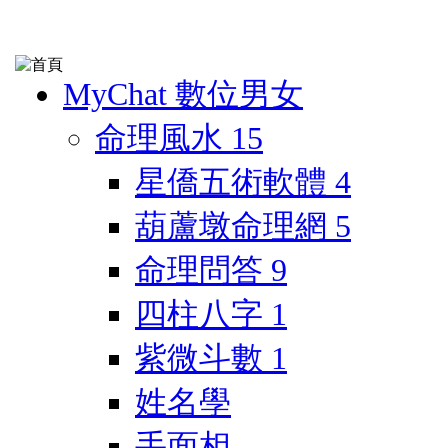
MyChat 數位男女
命理風水
15
星僑五術軟體
4
葫蘆墩命理網
5
命理問答
9
四柱八字
1
紫微斗數
1
姓名學
手面相