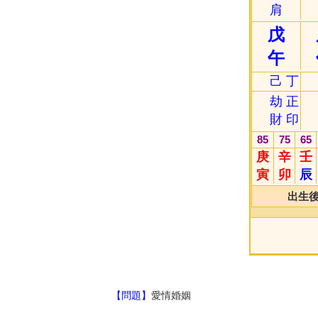
肩
戊
午
己
丁
劫
正
財
印
85
75
65
庚
辛
壬
寅
卯
辰
出生
【問題】
愛情婚姻