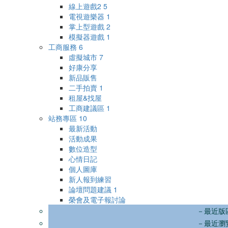
線上遊戲2
5
電視遊樂器
1
掌上型遊戲
2
模擬器遊戲
1
工商服務
6
虛擬城市
7
好康分享
新品販售
二手拍賣
1
租屋&找屋
工商建議區
1
站務專區
10
最新活動
活動成果
數位造型
心情日記
個人圖庫
新人報到練習
論壇問題建議
1
榮會及電子報討論
－最近版
－最近瀏