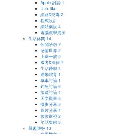
Apple 討論
1
Unix-like
網路&防毒
2
程式設計
網站架設
4
電腦教學資源
生活休閒
14
休閒哈啦
7
感情世界
2
上班一族
5
國考&法律
7
生活醫學
4
運動體育
1
單車討論
1
釣魚討論
6
旅遊討論
4
天文觀星
3
攝影分享
8
圖片分享
4
數位影視
2
笑話集錦
3
興趣嗜好
13