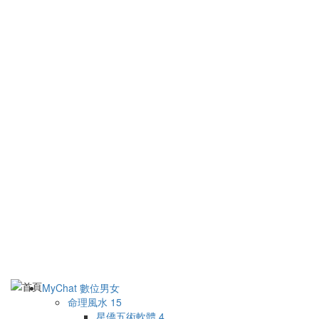
MyChat 數位男女
命理風水
15
星僑五術軟體
4