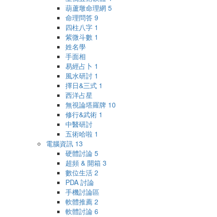
葫蘆墩命理網
5
命理問答
9
四柱八字
1
紫微斗數
1
姓名學
手面相
易經占卜
1
風水研討
1
擇日&三式
1
西洋占星
無視論塔羅牌
10
修行&武術
1
中醫研討
五術哈啦
1
電腦資訊
13
硬體討論
5
超頻 & 開箱
3
數位生活
2
PDA 討論
手機討論區
軟體推薦
2
軟體討論
6