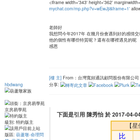
<iframe width='343' height='362' marginwidth='
mychat.com/mp.php?v=wEwJji&frame=1'
allo
老師好
我想問今年2017年 在幾月份會遇到好的感情
他的個性有哪些特質呢？還有在哪裡遇見的呢
感恩
[樓 主]
From：台灣寬頻通訊顧問股份有限公司 
hbdwang
分享:
京房易學苑
下面是引用 陳秀怡 於 2017-04-0
級別:
特約版主
【星
版區:
葫蘆墩-命理問
比