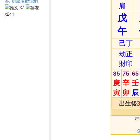
答
,
葫蘆墩命理網
肩
x7
x241
戊
午
己
丁
劫
正
財
印
85
75
65
庚
辛
壬
寅
卯
辰
出生後
星僑