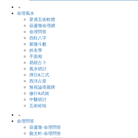
»
命理風水
星僑五術軟體
葫蘆墩命理網
命理問答
四柱八字
紫微斗數
姓名學
手面相
易經占卜
風水研討
擇日&三式
西洋占星
無視論塔羅牌
修行&武術
中醫研討
五術哈啦
»
命理問答
葫蘆墩-命理問答
藝文軒-命理問答