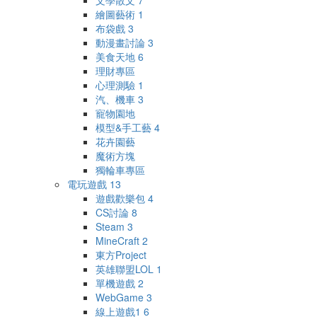
文學散文
7
繪圖藝術
1
布袋戲
3
動漫畫討論
3
美食天地
6
理財專區
心理測驗
1
汽、機車
3
寵物園地
模型&手工藝
4
花卉園藝
魔術方塊
獨輪車專區
電玩遊戲
13
遊戲歡樂包
4
CS討論
8
Steam
3
MineCraft
2
東方Project
英雄聯盟LOL
1
單機遊戲
2
WebGame
3
線上遊戲1
6