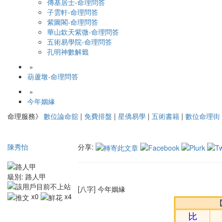
傳基居士-命理問答
子雲軒-命理問答
紫圖閣-命理問答
華山欽天紫微-命理問答
五術易學院-命理問答
孔明神數解籤
»
葫蘆墩-命理問答
»
今年姻緣
命理服務》
數位論命舘
|
免費排盤
|
星僑易學
|
五術書籍
|
數位命理街
陳秀怡
分享:
級別:
路人甲
[八字] 今年姻緣
x0
x4
比