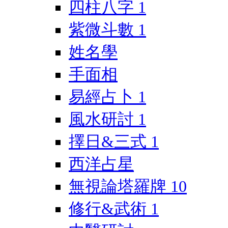
四柱八字
1
紫微斗數
1
姓名學
手面相
易經占卜
1
風水研討
1
擇日&三式
1
西洋占星
無視論塔羅牌
10
修行&武術
1