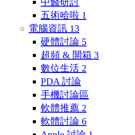
中醫研討
五術哈啦
1
電腦資訊
13
硬體討論
5
超頻 & 開箱
3
數位生活
2
PDA 討論
手機討論區
軟體推薦
2
軟體討論
6
Apple 討論
1