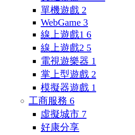
單機遊戲
2
WebGame
3
線上遊戲1
6
線上遊戲2
5
電視遊樂器
1
掌上型遊戲
2
模擬器遊戲
1
工商服務
6
虛擬城市
7
好康分享