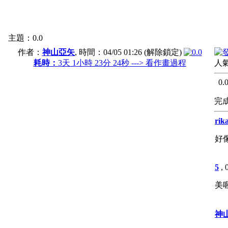
主題：0.0
作者：
神山亞矢
, 時間：
04/05 01:26
(解除鎖定)
耗時：
3天 1小時 23分 24秒 ---> 看作畫過程
人氣
0.
完成
rik
好
5
,
美喔
神