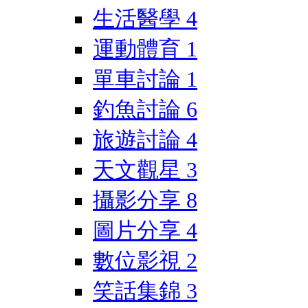
生活醫學
4
運動體育
1
單車討論
1
釣魚討論
6
旅遊討論
4
天文觀星
3
攝影分享
8
圖片分享
4
數位影視
2
笑話集錦
3