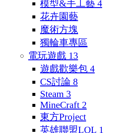
模型&手工藝
4
花卉園藝
魔術方塊
獨輪車專區
電玩遊戲
13
遊戲歡樂包
4
CS討論
8
Steam
3
MineCraft
2
東方Project
英雄聯盟LOL
1