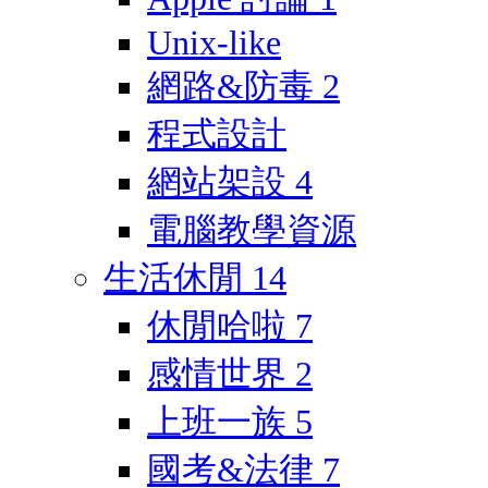
Unix-like
網路&防毒
2
程式設計
網站架設
4
電腦教學資源
生活休閒
14
休閒哈啦
7
感情世界
2
上班一族
5
國考&法律
7