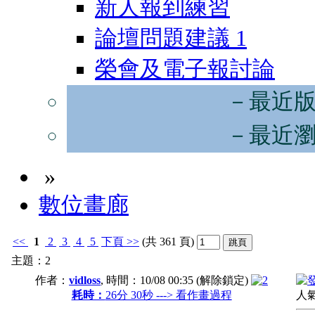
新人報到練習
論壇問題建議
1
榮會及電子報討論
－最近
－最近
»
數位畫廊
<<
1
2
3
4
5
下頁
>>
(共 361 頁)
主題：2
作者：
vidloss
, 時間：
10/08 00:35
(解除鎖定)
耗時：
26分 30秒 ---> 看作畫過程
人氣