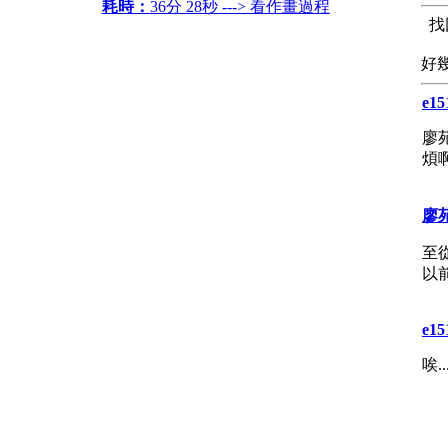
耗時：
36分 28秒 ---> 看作畫過程
找
好幾
e15
廖
煩
廖
至
以前
e15
唉