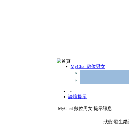
MyChat 數位男女
»
論壇提示
MyChat 數位男女 提示訊息
狀態:發生錯誤