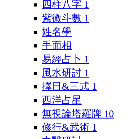
四柱八字
1
紫微斗數
1
姓名學
手面相
易經占卜
1
風水研討
1
擇日&三式
1
西洋占星
無視論塔羅牌
10
修行&武術
1