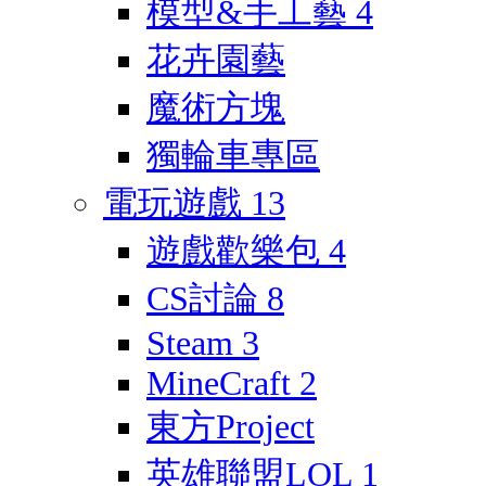
模型&手工藝
4
花卉園藝
魔術方塊
獨輪車專區
電玩遊戲
13
遊戲歡樂包
4
CS討論
8
Steam
3
MineCraft
2
東方Project
英雄聯盟LOL
1