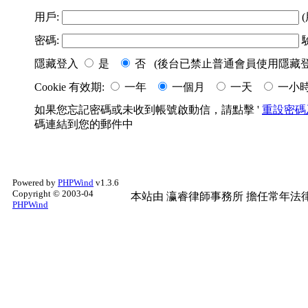
用戶:
(
密碼:
隱藏登入
是
否 (後台已禁止普通會員使用隱藏登
Cookie 有效期:
一年
一個月
一天
一小
如果您忘記密碼或未收到帳號啟動信，請點擊 '
重設密碼
碼連結到您的郵件中
Powered by
PHPWind
v1.3.6
Copyright © 2003-04
本站由
瀛睿律師事務所
擔任常年法律
PHPWind