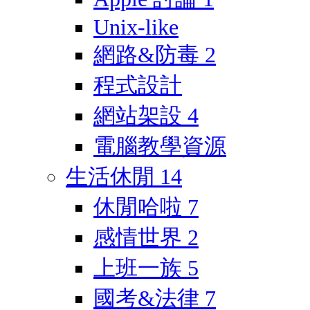
Unix-like
網路&防毒
2
程式設計
網站架設
4
電腦教學資源
生活休閒
14
休閒哈啦
7
感情世界
2
上班一族
5
國考&法律
7