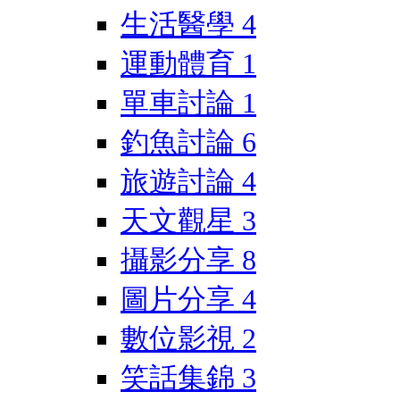
生活醫學
4
運動體育
1
單車討論
1
釣魚討論
6
旅遊討論
4
天文觀星
3
攝影分享
8
圖片分享
4
數位影視
2
笑話集錦
3