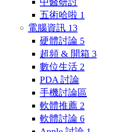
中醫研討
五術哈啦
1
電腦資訊
13
硬體討論
5
超頻 & 開箱
3
數位生活
2
PDA 討論
手機討論區
軟體推薦
2
軟體討論
6
Apple 討論
1