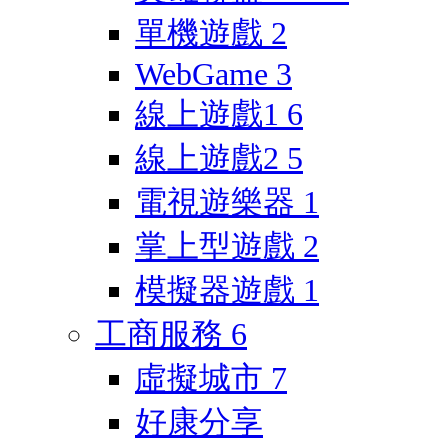
單機遊戲
2
WebGame
3
線上遊戲1
6
線上遊戲2
5
電視遊樂器
1
掌上型遊戲
2
模擬器遊戲
1
工商服務
6
虛擬城市
7
好康分享