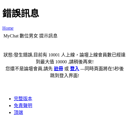
錯誤訊息
Home
MyChat 數位男女 提示訊息
狀態:發生錯誤,目前有 10001 人上線，論壇上線會員數已經達
到最大值 10000 ,請稍後再來!
您還不是論壇會員,請先
註冊
或
登入
---同時頁面將在5秒後
跳到登入界面!
完整版本
免責聲明
頂端