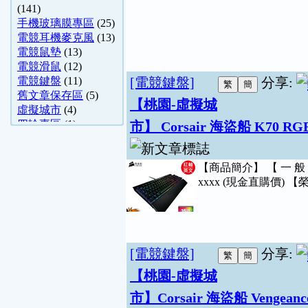
(141)
手機玻璃膜專區
(25)
電競耳機麥克風
(13)
電競鼠墊
(13)
電競滑鼠
(12)
電競鍵盤
(11)
[電競鍵盤]
分享:
舊文章保存區
(5)
【桃園-虛擬城
虛擬城市
(4)
四輪專區
(1)
市】 Corsair 海盜船 K70 
【商品簡介】 【 一 般
xxxx (現金直購價) 【
[電競鍵盤]
分享:
【桃園-虛擬城
市】Corsair 海盜船 Venge