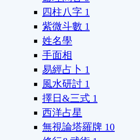
四柱八字
1
紫微斗數
1
姓名學
手面相
易經占卜
1
風水研討
1
擇日&三式
1
西洋占星
無視論塔羅牌
10