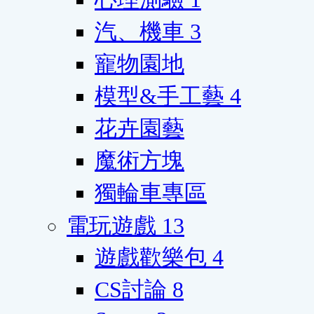
汽、機車
3
寵物園地
模型&手工藝
4
花卉園藝
魔術方塊
獨輪車專區
電玩遊戲
13
遊戲歡樂包
4
CS討論
8