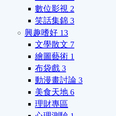
數位影視
2
笑話集錦
3
興趣嗜好
13
文學散文
7
繪圖藝術
1
布袋戲
3
動漫畫討論
3
美食天地
6
理財專區
心理測驗
1