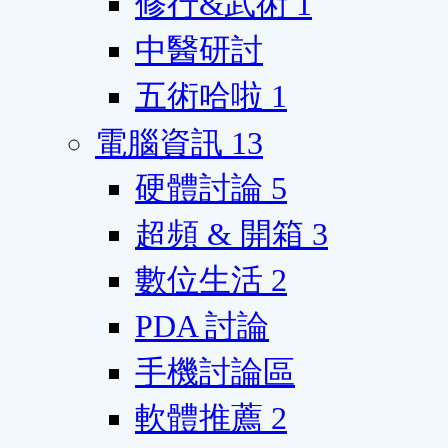
修行&武術
1
中醫研討
五術哈啦
1
電腦資訊
13
硬體討論
5
超頻 & 開箱
3
數位生活
2
PDA 討論
手機討論區
軟體推薦
2