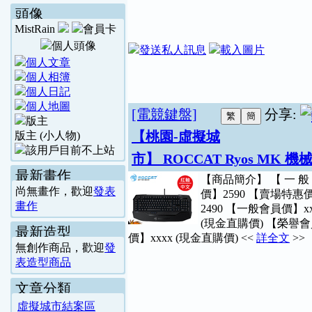
頭像
MistRain
[電競鍵盤]
分享:
【桃園-虛擬城
版主 (小人物)
市】 ROCCAT Ryos MK 
最新畫作
【商品簡介】 【 一 般
尚無畫作，歡迎
發表
價】2590 【賣場特惠
畫作
2490 【一般會員價】xx
(現金直購價) 【榮譽
最新造型
價】xxxx (現金直購價) <<
詳全文
>>
無創作商品，歡迎
發
表造型商品
文章分類
虛擬城市結案區