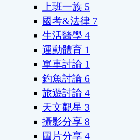
上班一族
5
國考&法律
7
生活醫學
4
運動體育
1
單車討論
1
釣魚討論
6
旅遊討論
4
天文觀星
3
攝影分享
8
圖片分享
4